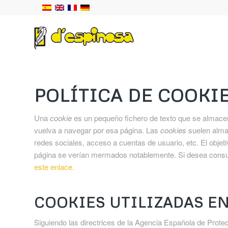
POLÍTICA DE COOKI
Una
cookie
es un pequeño fichero de texto que se almacen
vuelva a navegar por esa página. Las
cookies
suelen almac
redes sociales, acceso a cuentas de usuario, etc. El objet
página se verían mermados notablemente. Si desea consu
este enlace.
COOKIES UTILIZADAS EN
Siguiendo las directrices de la Agencia Española de Prot